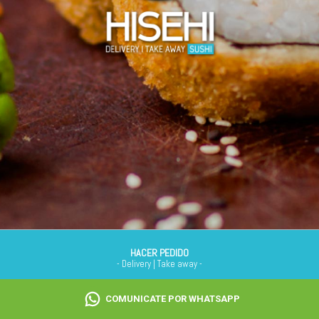
HACER PEDIDO
- Delivery | Take away -
HISEHI SUSHI
COMUNICATE POR WHATSAPP
Zona de Entrega | Horarios